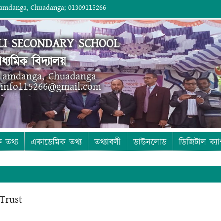
lamdanga, Chuadanga; 01309115266
I SECONDARY SCHOOL
ধ্যমিক বিদ্যালয়
Alamdanga, Chuadanga
 info115266@gmail.com
ক তথ্য
একাডেমিক তথ্য
তথ্যাবলী
ডাউনলোড
ডিজিটাল ক্যা
Trust