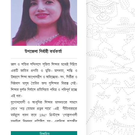
উপজেলা নির্বাহী কর্মকর্তা
জ্ঞান ও শক্তির সম্মিলনে সৃজিত শিক্ষার মধ্যেই নিহিত
একটি জাতির প্রগতি ও মুক্তি। মানবতা, শান্তি ও
উন্নয়নে শিক্ষা আপোসহীন ও অবিচ্ছেদ্য। সৎ, নির্ভীক ও
নিষ্ঠাবান মানুষ তৈরির জন্য সুশিক্ষার বিকল্প নেই।
শিক্ষার দুর্লভ নির্যাসে প্রতিনিয়ত পবিত্র ও পরিপূর্ণ হচ্ছে
এই ধরা।
যুগোপযোগী ও আধুনিক শিক্ষার মানদন্ডকে সামনে
রেখে ‘পড় তোমার প্রভুর নামে’ -এই নীতিবাক্যকে
মর্মমূলে ধারণ করে
1947
খ্রিস্টাব্দে ‘গোকুলখালী
মাধ্যমিক বিদ্যালয় প্রতিষ্ঠিত হয়। একবিংশ শতাব্দীর
সূচনালগ্নে জ্ঞান-বিজ্ঞানের স্রোতধারায় জাতি হিসেবে
বিশ্ব আসনে আসীন হওয়ার প্রধান হাতিয়ার সুশিক্ষিত
বিস্তারিত