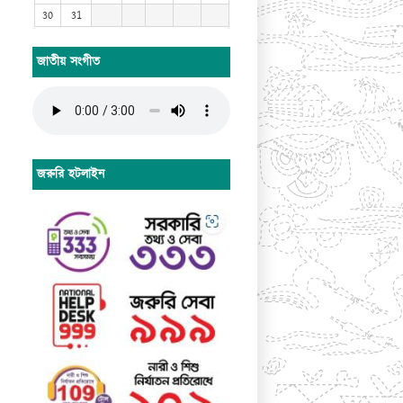
30
31
জাতীয় সংগীত
জরুরি হটলাইন