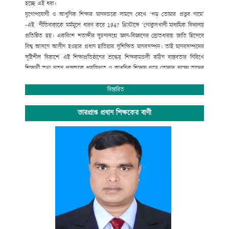
হচ্ছে এই ধরা।
যুগোপযোগী ও আধুনিক শিক্ষার মানদন্ডকে সামনে রেখে ‘পড় তোমার প্রভুর নামে’
-এই নীতিবাক্যকে মর্মমূলে ধারণ করে
1947
খ্রিস্টাব্দে ‘গোকুলখালী মাধ্যমিক বিদ্যালয়
প্রতিষ্ঠিত হয়। একবিংশ শতাব্দীর সূচনালগ্নে জ্ঞান-বিজ্ঞানের স্রোতধারায় জাতি হিসেবে
বিশ্ব আসনে আসীন হওয়ার প্রধান হাতিয়ার সুশিক্ষিত মানবসম্পদ। তাই মানবসম্পদের
সৃষ্টিশীল বিকাশে এই শিক্ষাপ্রতিষ্ঠানের শ্রদ্ধেয় শিক্ষকমন্ডলী কঠিন বাস্তবতার নিরিখে
শিক্ষার্থী তথা নতুন প্রজন্মকে প্রযুক্তিগত ও আধুনিক শিক্ষায় গড়ে তোলার লক্ষ্যে তাদের
সেবার ব্রত নিয়ে প্রতিনিয়ত নিরলস পরিশ্রম করে যাচ্ছেন ।
অপ্রতিরোধ্য অগ্রযাত্রায় এগিয়ে যাচ্ছে বাংলাদেশের শিক্ষা ব্যবস্থা। বিদ্যালয়ে গতানুগতিক
বিস্তারিত
পাঠদানের পাশাপাশি জীবনমুখী শিক্ষা ও সহশিক্ষা কার্যক্রমে অংশগ্রহনের জন্য
শিক্ষার্থীদের উৎসাহ প্রদানেও উক্ত শিক্ষাপ্রতিষ্ঠান বদ্ধপরিকর।
ভারপ্রাপ্ত প্রধান শিক্ষকের বাণী
সাংস্কৃতিক বিকাশ, প্রগতিশীল চিন্তা, শৃঙ্খলা, নিরাপত্তা ও নিরবচ্ছিন্ন শান্তির মূল্যবোধকে
ধারণ করে আমাদের এই স্বাপ্নিক যাত্রায় সকল শিক্ষক, শিক্ষার্থী, অভিভাবক ও
গুণিজনসহ সংশ্লিষ্ট সকলের ঐকান্তিক সহযোগিতা প্রত্যাশা করছি। এই শিক্ষা প্রতিষ্ঠানের
সর্বাঙ্গীন উন্নতি ও ভবিষ্যৎ পরিকল্পনা রুপায়নে গঠনমূলক সমালোচনাসহ আপনাদের
মূল্যবান পরামর্শ ও সহযোগিতা আমাদের কাম্য।
উপজেলা নির্বাহী কর্মকর্তা
আলমডাঙ্গা, চুয়াডাঙ্গা ও
সভাপতি
গোকুলখালী মাধ্যমিক বিদ্যালয়
আলমডাঙ্গা, চুয়াডাঙ্গা।