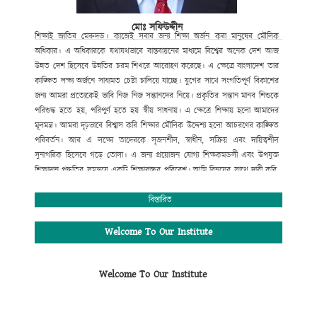
মোঃ সফিউদ্দীন
শিক্ষাই
জাতির
মেরুদন্ড।
কাজেই
সবার
জন্য
শিক্ষা
অর্জন
করা
মানুষের
মৌলিক
অধিকার।
এ
অধিকারকে
যথাযথভাবে
বাস্তবায়নের
মাধ্যমে
বিশ্বের
অনেক
দেশ
আজ
উন্নত
দেশ
হিসেবে
উন্নতির
চরম
শিখরে
আরোহণ
করেছে।
এ
ক্ষেত্রে
বাংলাদেশ
তার
কাঙ্ক্ষিত
লক্ষ্য
অর্জনে
সাধ্যমত
চেষ্টা
চালিয়ে
যাচ্ছে।
যুগের
সাথে
সংগতিপূর্ণ
বিকাশের
জন্য
আমরা
প্রত্যেকেই
ভাবি
নিজ
নিজ
সন্তানদের
নিয়ে।
প্রকৃতির
সন্তান
মানব
শিশুকে
পরিশুদ্ধ
হতে
হয়
,
পরিপুর্ণ
হতে
হয়
স্বীয়
সাধনায়।
এ
ক্ষেত্রে
শিক্ষায়
হলো
আমাদের
মূলমন্ত্র।
আমরা
দৃঢ়ভাবে
বিশ্বাস
করি
শিক্ষার
মৌলিক
উদ্দেশ্য
হলো
আচরণের
কাঙ্ক্ষিত
পরিবর্তন।
আর
এ
লক্ষ্যে
তাদেরকে
সৃজনশীল
,
স্বাধীন
,
সক্রিয়
এবং
দায়িত্বশীল
সুনাগরিক
হিসেবে
গড়ে
তোলা।
এ
জন্য
প্রয়োজন
যোগ্য
শিক্ষকমন্ডলী
এবং
উপযুক্ত
শিক্ষাদান
পদ্ধতির
সমন্বয়ে
একটি
শিক্ষাবান্ধব
পরিবেশ।
আমি
বিনয়ের
সাথে
দাবী
করি
,
গোকুলখালী মাধ্যমিক
বিদ্যালয়ে
এসব
কিছুর
সমন্বয়
ঘটানো
সম্ভব
হয়েছে।
শিক্ষার্থীদের
মজ্জাগত
প্রতিভা
সহজে
বিকাশের
জন্য
প্রতিষ্ঠানটিতে
বিস্তারিত
রয়েছে
সাধারণ
শিক্ষার
পাশাপাশি
কম্পিউটার
শিক্ষা
,
সাংস্কৃতিক
,
আনুষ্ঠানিক
,
খেলাধুলাসহ
নানাবিধ
শিক্ষা।
মোঃ সফিউদ্দীন
Welcome To Our Institute
প্রধান শিক্ষক (ভারপ্রাপ্ত)
গোকুলখালী মাধ্যমিক বিদ্যালয়
Welcome To Our Institute
আলমডাঙ্গা, চুয়াডাঙ্গা।