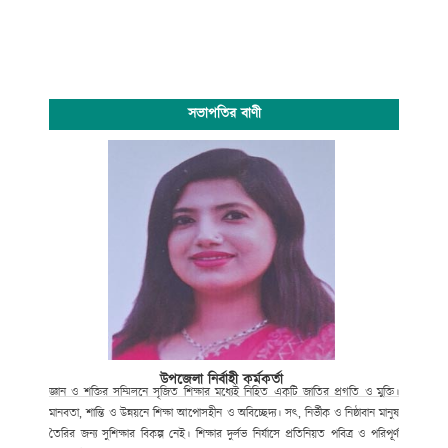
সভাপতির বাণী
উপজেলা নির্বাহী কর্মকর্তা
জ্ঞান ও শক্তির সম্মিলনে সৃজিত শিক্ষার মধ্যেই নিহিত একটি জাতির প্রগতি ও মুক্তি।
মানবতা, শান্তি ও উন্নয়নে শিক্ষা আপোসহীন ও অবিচ্ছেদ্য। সৎ, নির্ভীক ও নিষ্ঠাবান মানুষ
তৈরির জন্য সুশিক্ষার বিকল্প নেই। শিক্ষার দুর্লভ নির্যাসে প্রতিনিয়ত পবিত্র ও পরিপূর্ণ