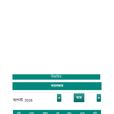
বিস্তারিত
ক্যালেন্ডার
<
>
আজ
আগস্ট 2026
রবি
সোম
মঙ্গল
বুধ
বৃহঃ
শুক্র
শনি