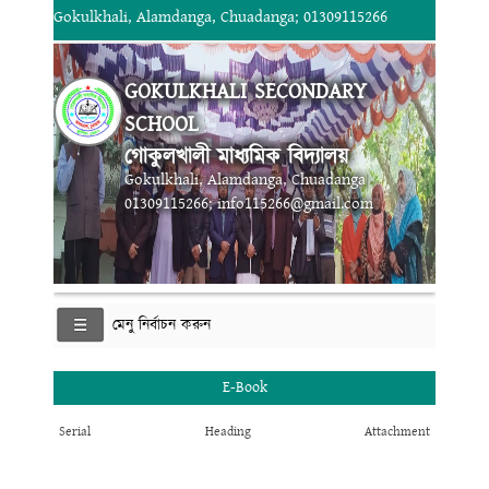
Gokulkhali, Alamdanga, Chuadanga; 01309115266
GOKULKHALI SECONDARY
SCHOOL
গোকুলখালী মাধ্যমিক বিদ্যালয়
Gokulkhali, Alamdanga, Chuadanga
01309115266; info115266@gmail.com
মেনু নির্বাচন করুন
E-Book
Serial
Heading
Attachment