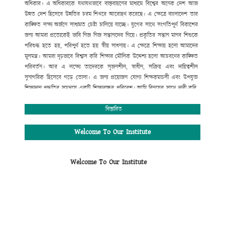
অধিকার।
এ
অধিকারকে
যথাযথভাবে
বাস্তবায়নের
মাধ্যমে
বিশ্বের
অনেক
দেশ
আজ
উন্নত
দেশ
হিসেবে
উন্নতির
চরম
শিখরে
আরোহণ
করেছে।
এ
ক্ষেত্রে
বাংলাদেশ
তার
কাঙ্ক্ষিত
লক্ষ্য
অর্জনে
সাধ্যমত
চেষ্টা
চালিয়ে
যাচ্ছে।
যুগের
সাথে
সংগতিপূর্ণ
বিকাশের
জন্য
আমরা
প্রত্যেকেই
ভাবি
নিজ
নিজ
সন্তানদের
নিয়ে।
প্রকৃতির
সন্তান
মানব
শিশুকে
পরিশুদ্ধ
হতে
হয়
,
পরিপুর্ণ
হতে
হয়
স্বীয়
সাধনায়।
এ
ক্ষেত্রে
শিক্ষায়
হলো
আমাদের
মূলমন্ত্র।
আমরা
দৃঢ়ভাবে
বিশ্বাস
করি
শিক্ষার
মৌলিক
উদ্দেশ্য
হলো
আচরণের
কাঙ্ক্ষিত
পরিবর্তন।
আর
এ
লক্ষ্যে
তাদেরকে
সৃজনশীল
,
স্বাধীন
,
সক্রিয়
এবং
দায়িত্বশীল
সুনাগরিক
হিসেবে
গড়ে
তোলা।
এ
জন্য
প্রয়োজন
যোগ্য
শিক্ষকমন্ডলী
এবং
উপযুক্ত
শিক্ষাদান
পদ্ধতির
সমন্বয়ে
একটি
শিক্ষাবান্ধব
পরিবেশ।
আমি
বিনয়ের
সাথে
দাবী
করি
,
গোকুলখালী মাধ্যমিক
বিদ্যালয়ে
এসব
কিছুর
সমন্বয়
ঘটানো
সম্ভব
হয়েছে।
শিক্ষার্থীদের
মজ্জাগত
প্রতিভা
সহজে
বিকাশের
জন্য
প্রতিষ্ঠানটিতে
বিস্তারিত
রয়েছে
সাধারণ
শিক্ষার
পাশাপাশি
কম্পিউটার
শিক্ষা
,
সাংস্কৃতিক
,
আনুষ্ঠানিক
,
খেলাধুলাসহ
নানাবিধ
শিক্ষা।
মোঃ সফিউদ্দীন
Welcome To Our Institute
প্রধান শিক্ষক (ভারপ্রাপ্ত)
গোকুলখালী মাধ্যমিক বিদ্যালয়
Welcome To Our Institute
আলমডাঙ্গা, চুয়াডাঙ্গা।