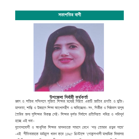
সভাপতির বাণী
উপজেলা নির্বাহী কর্মকর্তা
জ্ঞান ও শক্তির সম্মিলনে সৃজিত শিক্ষার মধ্যেই নিহিত একটি জাতির প্রগতি ও মুক্তি।
মানবতা, শান্তি ও উন্নয়নে শিক্ষা আপোসহীন ও অবিচ্ছেদ্য। সৎ, নির্ভীক ও নিষ্ঠাবান মানুষ
তৈরির জন্য সুশিক্ষার বিকল্প নেই। শিক্ষার দুর্লভ নির্যাসে প্রতিনিয়ত পবিত্র ও পরিপূর্ণ
হচ্ছে এই ধরা।
যুগোপযোগী ও আধুনিক শিক্ষার মানদন্ডকে সামনে রেখে ‘পড় তোমার প্রভুর নামে’
-এই নীতিবাক্যকে মর্মমূলে ধারণ করে
1947
খ্রিস্টাব্দে ‘গোকুলখালী মাধ্যমিক বিদ্যালয়