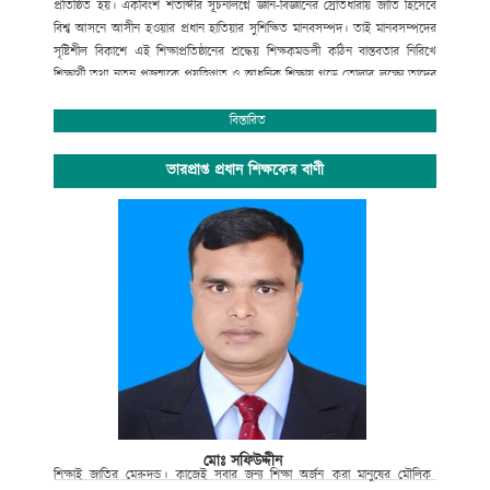
প্রতিষ্ঠিত হয়। একবিংশ শতাব্দীর সূচনালগ্নে জ্ঞান-বিজ্ঞানের স্রোতধারায় জাতি হিসেবে
বিশ্ব আসনে আসীন হওয়ার প্রধান হাতিয়ার সুশিক্ষিত মানবসম্পদ। তাই মানবসম্পদের
সৃষ্টিশীল বিকাশে এই শিক্ষাপ্রতিষ্ঠানের শ্রদ্ধেয় শিক্ষকমন্ডলী কঠিন বাস্তবতার নিরিখে
শিক্ষার্থী তথা নতুন প্রজন্মকে প্রযুক্তিগত ও আধুনিক শিক্ষায় গড়ে তোলার লক্ষ্যে তাদের
সেবার ব্রত নিয়ে প্রতিনিয়ত নিরলস পরিশ্রম করে যাচ্ছেন ।
অপ্রতিরোধ্য অগ্রযাত্রায় এগিয়ে যাচ্ছে বাংলাদেশের শিক্ষা ব্যবস্থা। বিদ্যালয়ে গতানুগতিক
বিস্তারিত
পাঠদানের পাশাপাশি জীবনমুখী শিক্ষা ও সহশিক্ষা কার্যক্রমে অংশগ্রহনের জন্য
শিক্ষার্থীদের উৎসাহ প্রদানেও উক্ত শিক্ষাপ্রতিষ্ঠান বদ্ধপরিকর।
ভারপ্রাপ্ত প্রধান শিক্ষকের বাণী
সাংস্কৃতিক বিকাশ, প্রগতিশীল চিন্তা, শৃঙ্খলা, নিরাপত্তা ও নিরবচ্ছিন্ন শান্তির মূল্যবোধকে
ধারণ করে আমাদের এই স্বাপ্নিক যাত্রায় সকল শিক্ষক, শিক্ষার্থী, অভিভাবক ও
গুণিজনসহ সংশ্লিষ্ট সকলের ঐকান্তিক সহযোগিতা প্রত্যাশা করছি। এই শিক্ষা প্রতিষ্ঠানের
সর্বাঙ্গীন উন্নতি ও ভবিষ্যৎ পরিকল্পনা রুপায়নে গঠনমূলক সমালোচনাসহ আপনাদের
মূল্যবান পরামর্শ ও সহযোগিতা আমাদের কাম্য।
উপজেলা নির্বাহী কর্মকর্তা
আলমডাঙ্গা, চুয়াডাঙ্গা ও
সভাপতি
গোকুলখালী মাধ্যমিক বিদ্যালয়
আলমডাঙ্গা, চুয়াডাঙ্গা।
মোঃ সফিউদ্দীন
শিক্ষাই
জাতির
মেরুদন্ড।
কাজেই
সবার
জন্য
শিক্ষা
অর্জন
করা
মানুষের
মৌলিক