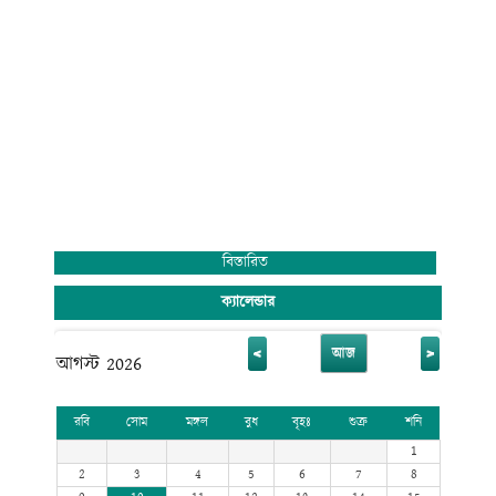
বিস্তারিত
ক্যালেন্ডার
<
>
আজ
আগস্ট 2026
রবি
সোম
মঙ্গল
বুধ
বৃহঃ
শুক্র
শনি
1
2
3
4
5
6
7
8