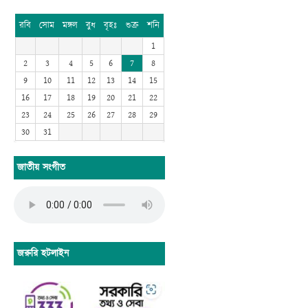
রবি
সোম
মঙ্গল
বুধ
বৃহঃ
শুক্র
শনি
1
2
3
4
5
6
7
8
9
10
11
12
13
14
15
16
17
18
19
20
21
22
23
24
25
26
27
28
29
30
31
জাতীয় সংগীত
জরুরি হটলাইন