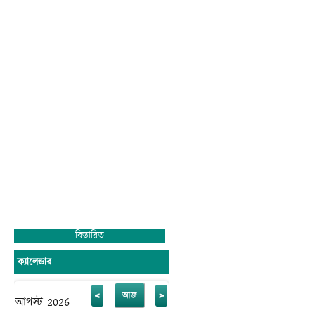
মজ্জাগত
প্রতিভা
সহজে
বিকাশের
জন্য
প্রতিষ্ঠানটিতে
রয়েছে
সাধারণ
শিক্ষার
পাশাপাশি
কম্পিউটার
শিক্ষা
,
সাংস্কৃতিক
,
আনুষ্ঠানিক
,
খেলাধুলাসহ
নানাবিধ
শিক্ষা।
মোঃ সফিউদ্দীন
প্রধান শিক্ষক (ভারপ্রাপ্ত)
গোকুলখালী মাধ্যমিক বিদ্যালয়
আলমডাঙ্গা, চুয়াডাঙ্গা।
বিস্তারিত
ক্যালেন্ডার
<
>
আজ
আগস্ট 2026