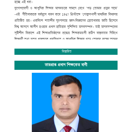
হচ্ছে এই ধরা।
যুগোপযোগী ও আধুনিক শিক্ষার মানদন্ডকে সামনে রেখে ‘পড় তোমার প্রভুর নামে’
-এই নীতিবাক্যকে মর্মমূলে ধারণ করে
1947
খ্রিস্টাব্দে ‘গোকুলখালী মাধ্যমিক বিদ্যালয়
প্রতিষ্ঠিত হয়। একবিংশ শতাব্দীর সূচনালগ্নে জ্ঞান-বিজ্ঞানের স্রোতধারায় জাতি হিসেবে
বিশ্ব আসনে আসীন হওয়ার প্রধান হাতিয়ার সুশিক্ষিত মানবসম্পদ। তাই মানবসম্পদের
সৃষ্টিশীল বিকাশে এই শিক্ষাপ্রতিষ্ঠানের শ্রদ্ধেয় শিক্ষকমন্ডলী কঠিন বাস্তবতার নিরিখে
শিক্ষার্থী তথা নতুন প্রজন্মকে প্রযুক্তিগত ও আধুনিক শিক্ষায় গড়ে তোলার লক্ষ্যে তাদের
সেবার ব্রত নিয়ে প্রতিনিয়ত নিরলস পরিশ্রম করে যাচ্ছেন ।
অপ্রতিরোধ্য অগ্রযাত্রায় এগিয়ে যাচ্ছে বাংলাদেশের শিক্ষা ব্যবস্থা। বিদ্যালয়ে গতানুগতিক
বিস্তারিত
পাঠদানের পাশাপাশি জীবনমুখী শিক্ষা ও সহশিক্ষা কার্যক্রমে অংশগ্রহনের জন্য
শিক্ষার্থীদের উৎসাহ প্রদানেও উক্ত শিক্ষাপ্রতিষ্ঠান বদ্ধপরিকর।
ভারপ্রাপ্ত প্রধান শিক্ষকের বাণী
সাংস্কৃতিক বিকাশ, প্রগতিশীল চিন্তা, শৃঙ্খলা, নিরাপত্তা ও নিরবচ্ছিন্ন শান্তির মূল্যবোধকে
ধারণ করে আমাদের এই স্বাপ্নিক যাত্রায় সকল শিক্ষক, শিক্ষার্থী, অভিভাবক ও
গুণিজনসহ সংশ্লিষ্ট সকলের ঐকান্তিক সহযোগিতা প্রত্যাশা করছি। এই শিক্ষা প্রতিষ্ঠানের
সর্বাঙ্গীন উন্নতি ও ভবিষ্যৎ পরিকল্পনা রুপায়নে গঠনমূলক সমালোচনাসহ আপনাদের
মূল্যবান পরামর্শ ও সহযোগিতা আমাদের কাম্য।
উপজেলা নির্বাহী কর্মকর্তা
আলমডাঙ্গা, চুয়াডাঙ্গা ও
সভাপতি
গোকুলখালী মাধ্যমিক বিদ্যালয়
আলমডাঙ্গা, চুয়াডাঙ্গা।