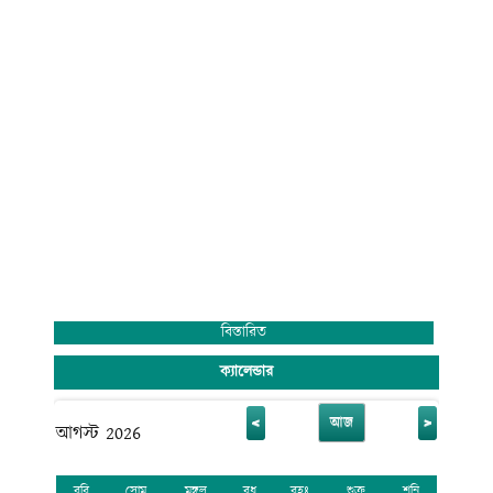
বিস্তারিত
ক্যালেন্ডার
<
>
আজ
আগস্ট 2026
রবি
সোম
মঙ্গল
বুধ
বৃহঃ
শুক্র
শনি