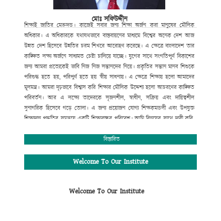
মোঃ সফিউদ্দীন
শিক্ষাই
জাতির
মেরুদন্ড।
কাজেই
সবার
জন্য
শিক্ষা
অর্জন
করা
মানুষের
মৌলিক
অধিকার।
এ
অধিকারকে
যথাযথভাবে
বাস্তবায়নের
মাধ্যমে
বিশ্বের
অনেক
দেশ
আজ
উন্নত
দেশ
হিসেবে
উন্নতির
চরম
শিখরে
আরোহণ
করেছে।
এ
ক্ষেত্রে
বাংলাদেশ
তার
কাঙ্ক্ষিত
লক্ষ্য
অর্জনে
সাধ্যমত
চেষ্টা
চালিয়ে
যাচ্ছে।
যুগের
সাথে
সংগতিপূর্ণ
বিকাশের
জন্য
আমরা
প্রত্যেকেই
ভাবি
নিজ
নিজ
সন্তানদের
নিয়ে।
প্রকৃতির
সন্তান
মানব
শিশুকে
পরিশুদ্ধ
হতে
হয়
,
পরিপুর্ণ
হতে
হয়
স্বীয়
সাধনায়।
এ
ক্ষেত্রে
শিক্ষায়
হলো
আমাদের
মূলমন্ত্র।
আমরা
দৃঢ়ভাবে
বিশ্বাস
করি
শিক্ষার
মৌলিক
উদ্দেশ্য
হলো
আচরণের
কাঙ্ক্ষিত
পরিবর্তন।
আর
এ
লক্ষ্যে
তাদেরকে
সৃজনশীল
,
স্বাধীন
,
সক্রিয়
এবং
দায়িত্বশীল
সুনাগরিক
হিসেবে
গড়ে
তোলা।
এ
জন্য
প্রয়োজন
যোগ্য
শিক্ষকমন্ডলী
এবং
উপযুক্ত
শিক্ষাদান
পদ্ধতির
সমন্বয়ে
একটি
শিক্ষাবান্ধব
পরিবেশ।
আমি
বিনয়ের
সাথে
দাবী
করি
,
গোকুলখালী মাধ্যমিক
বিদ্যালয়ে
এসব
কিছুর
সমন্বয়
ঘটানো
সম্ভব
হয়েছে।
শিক্ষার্থীদের
মজ্জাগত
প্রতিভা
সহজে
বিকাশের
জন্য
প্রতিষ্ঠানটিতে
বিস্তারিত
রয়েছে
সাধারণ
শিক্ষার
পাশাপাশি
কম্পিউটার
শিক্ষা
,
সাংস্কৃতিক
,
আনুষ্ঠানিক
,
খেলাধুলাসহ
নানাবিধ
শিক্ষা।
মোঃ সফিউদ্দীন
Welcome To Our Institute
প্রধান শিক্ষক (ভারপ্রাপ্ত)
গোকুলখালী মাধ্যমিক বিদ্যালয়
Welcome To Our Institute
আলমডাঙ্গা, চুয়াডাঙ্গা।