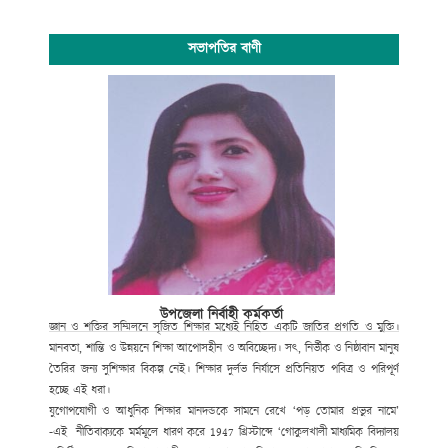
সভাপতির বাণী
উপজেলা নির্বাহী কর্মকর্তা
জ্ঞান ও শক্তির সম্মিলনে সৃজিত শিক্ষার মধ্যেই নিহিত একটি জাতির প্রগতি ও মুক্তি।
মানবতা, শান্তি ও উন্নয়নে শিক্ষা আপোসহীন ও অবিচ্ছেদ্য। সৎ, নির্ভীক ও নিষ্ঠাবান মানুষ
তৈরির জন্য সুশিক্ষার বিকল্প নেই। শিক্ষার দুর্লভ নির্যাসে প্রতিনিয়ত পবিত্র ও পরিপূর্ণ
হচ্ছে এই ধরা।
যুগোপযোগী ও আধুনিক শিক্ষার মানদন্ডকে সামনে রেখে ‘পড় তোমার প্রভুর নামে’
-এই নীতিবাক্যকে মর্মমূলে ধারণ করে
1947
খ্রিস্টাব্দে ‘গোকুলখালী মাধ্যমিক বিদ্যালয়