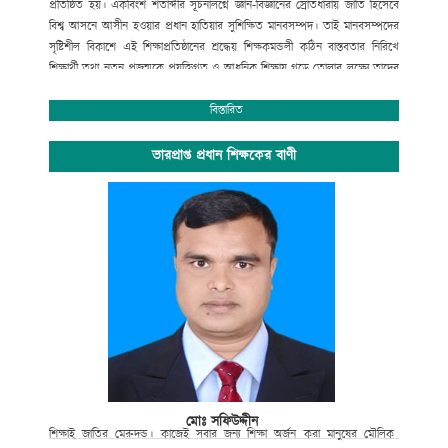
প্রতিষ্ঠিত হয়। একবিংশ শতাব্দীর সূচনালগ্নে জ্ঞান-বিজ্ঞানের স্রোতধারায় জাতি হিসেবে
বিশ্ব আসনে আসীন হওয়ার প্রধান হাতিয়ার সুশিক্ষিত মানবসম্পদ। তাই মানবসম্পদের
সৃষ্টিশীল বিকাশে এই শিক্ষাপ্রতিষ্ঠানের শ্রদ্ধেয় শিক্ষকমন্ডলী কঠিন বাস্তবতার নিরিখে
শিক্ষার্থী তথা নতুন প্রজন্মকে প্রযুক্তিগত ও আধুনিক শিক্ষায় গড়ে তোলার লক্ষ্যে তাদের
সেবার ব্রত নিয়ে প্রতিনিয়ত নিরলস পরিশ্রম করে যাচ্ছেন ।
অপ্রতিরোধ্য অগ্রযাত্রায় এগিয়ে যাচ্ছে বাংলাদেশের শিক্ষা ব্যবস্থা। বিদ্যালয়ে গতানুগতিক
বিস্তারিত
পাঠদানের পাশাপাশি জীবনমুখী শিক্ষা ও সহশিক্ষা কার্যক্রমে অংশগ্রহনের জন্য
শিক্ষার্থীদের উৎসাহ প্রদানেও উক্ত শিক্ষাপ্রতিষ্ঠান বদ্ধপরিকর।
ভারপ্রাপ্ত প্রধান শিক্ষকের বাণী
সাংস্কৃতিক বিকাশ, প্রগতিশীল চিন্তা, শৃঙ্খলা, নিরাপত্তা ও নিরবচ্ছিন্ন শান্তির মূল্যবোধকে
ধারণ করে আমাদের এই স্বাপ্নিক যাত্রায় সকল শিক্ষক, শিক্ষার্থী, অভিভাবক ও
গুণিজনসহ সংশ্লিষ্ট সকলের ঐকান্তিক সহযোগিতা প্রত্যাশা করছি। এই শিক্ষা প্রতিষ্ঠানের
সর্বাঙ্গীন উন্নতি ও ভবিষ্যৎ পরিকল্পনা রুপায়নে গঠনমূলক সমালোচনাসহ আপনাদের
মূল্যবান পরামর্শ ও সহযোগিতা আমাদের কাম্য।
উপজেলা নির্বাহী কর্মকর্তা
আলমডাঙ্গা, চুয়াডাঙ্গা ও
সভাপতি
গোকুলখালী মাধ্যমিক বিদ্যালয়
আলমডাঙ্গা, চুয়াডাঙ্গা।
মোঃ সফিউদ্দীন
শিক্ষাই
জাতির
মেরুদন্ড।
কাজেই
সবার
জন্য
শিক্ষা
অর্জন
করা
মানুষের
মৌলিক