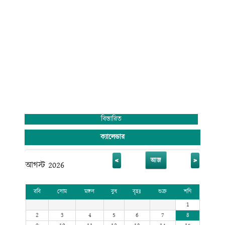
বিস্তারিত
ক্যালেন্ডার
<
>
আজ
আগস্ট 2026
রবি
সোম
মঙ্গল
বুধ
বৃহঃ
শুক্র
শনি
1
2
3
4
5
6
7
8