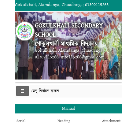
Gokulkhali, Alamdanga, Chuadanga; 01309115266
GOKULKHALI SECONDARY
SCHOOL
গোকুলখালী মাধ্যমিক বিদ্যালয়
Gokulkhali, Alamdanga, Chuadanga
01309115266; info115266@gmail.com
মেনু নির্বাচন করুন
Manual
Serial
Heading
Attachment