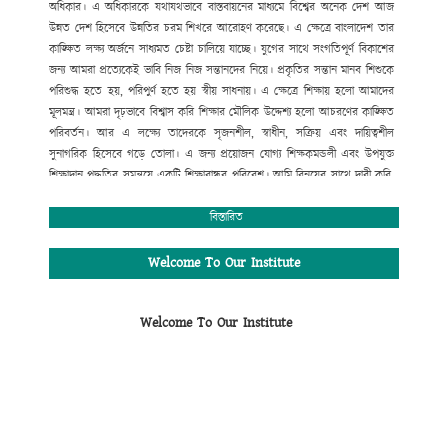
অধিকার।
এ
অধিকারকে
যথাযথভাবে
বাস্তবায়নের
মাধ্যমে
বিশ্বের
অনেক
দেশ
আজ
উন্নত
দেশ
হিসেবে
উন্নতির
চরম
শিখরে
আরোহণ
করেছে।
এ
ক্ষেত্রে
বাংলাদেশ
তার
কাঙ্ক্ষিত
লক্ষ্য
অর্জনে
সাধ্যমত
চেষ্টা
চালিয়ে
যাচ্ছে।
যুগের
সাথে
সংগতিপূর্ণ
বিকাশের
জন্য
আমরা
প্রত্যেকেই
ভাবি
নিজ
নিজ
সন্তানদের
নিয়ে।
প্রকৃতির
সন্তান
মানব
শিশুকে
পরিশুদ্ধ
হতে
হয়
,
পরিপুর্ণ
হতে
হয়
স্বীয়
সাধনায়।
এ
ক্ষেত্রে
শিক্ষায়
হলো
আমাদের
মূলমন্ত্র।
আমরা
দৃঢ়ভাবে
বিশ্বাস
করি
শিক্ষার
মৌলিক
উদ্দেশ্য
হলো
আচরণের
কাঙ্ক্ষিত
পরিবর্তন।
আর
এ
লক্ষ্যে
তাদেরকে
সৃজনশীল
,
স্বাধীন
,
সক্রিয়
এবং
দায়িত্বশীল
সুনাগরিক
হিসেবে
গড়ে
তোলা।
এ
জন্য
প্রয়োজন
যোগ্য
শিক্ষকমন্ডলী
এবং
উপযুক্ত
শিক্ষাদান
পদ্ধতির
সমন্বয়ে
একটি
শিক্ষাবান্ধব
পরিবেশ।
আমি
বিনয়ের
সাথে
দাবী
করি
,
গোকুলখালী মাধ্যমিক
বিদ্যালয়ে
এসব
কিছুর
সমন্বয়
ঘটানো
সম্ভব
হয়েছে।
শিক্ষার্থীদের
মজ্জাগত
প্রতিভা
সহজে
বিকাশের
জন্য
প্রতিষ্ঠানটিতে
বিস্তারিত
রয়েছে
সাধারণ
শিক্ষার
পাশাপাশি
কম্পিউটার
শিক্ষা
,
সাংস্কৃতিক
,
আনুষ্ঠানিক
,
খেলাধুলাসহ
নানাবিধ
শিক্ষা।
মোঃ সফিউদ্দীন
Welcome To Our Institute
প্রধান শিক্ষক (ভারপ্রাপ্ত)
গোকুলখালী মাধ্যমিক বিদ্যালয়
Welcome To Our Institute
আলমডাঙ্গা, চুয়াডাঙ্গা।