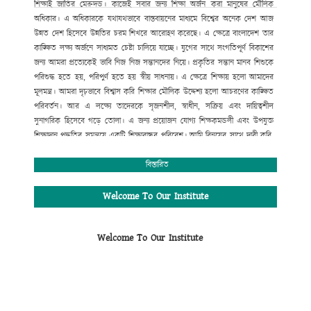
শিক্ষাই
জাতির
মেরুদন্ড।
কাজেই
সবার
জন্য
শিক্ষা
অর্জন
করা
মানুষের
মৌলিক
অধিকার।
এ
অধিকারকে
যথাযথভাবে
বাস্তবায়নের
মাধ্যমে
বিশ্বের
অনেক
দেশ
আজ
উন্নত
দেশ
হিসেবে
উন্নতির
চরম
শিখরে
আরোহণ
করেছে।
এ
ক্ষেত্রে
বাংলাদেশ
তার
কাঙ্ক্ষিত
লক্ষ্য
অর্জনে
সাধ্যমত
চেষ্টা
চালিয়ে
যাচ্ছে।
যুগের
সাথে
সংগতিপূর্ণ
বিকাশের
জন্য
আমরা
প্রত্যেকেই
ভাবি
নিজ
নিজ
সন্তানদের
নিয়ে।
প্রকৃতির
সন্তান
মানব
শিশুকে
পরিশুদ্ধ
হতে
হয়
,
পরিপুর্ণ
হতে
হয়
স্বীয়
সাধনায়।
এ
ক্ষেত্রে
শিক্ষায়
হলো
আমাদের
মূলমন্ত্র।
আমরা
দৃঢ়ভাবে
বিশ্বাস
করি
শিক্ষার
মৌলিক
উদ্দেশ্য
হলো
আচরণের
কাঙ্ক্ষিত
পরিবর্তন।
আর
এ
লক্ষ্যে
তাদেরকে
সৃজনশীল
,
স্বাধীন
,
সক্রিয়
এবং
দায়িত্বশীল
সুনাগরিক
হিসেবে
গড়ে
তোলা।
এ
জন্য
প্রয়োজন
যোগ্য
শিক্ষকমন্ডলী
এবং
উপযুক্ত
শিক্ষাদান
পদ্ধতির
সমন্বয়ে
একটি
শিক্ষাবান্ধব
পরিবেশ।
আমি
বিনয়ের
সাথে
দাবী
করি
,
গোকুলখালী মাধ্যমিক
বিদ্যালয়ে
এসব
কিছুর
সমন্বয়
ঘটানো
সম্ভব
হয়েছে।
শিক্ষার্থীদের
মজ্জাগত
প্রতিভা
সহজে
বিকাশের
জন্য
প্রতিষ্ঠানটিতে
বিস্তারিত
রয়েছে
সাধারণ
শিক্ষার
পাশাপাশি
কম্পিউটার
শিক্ষা
,
সাংস্কৃতিক
,
আনুষ্ঠানিক
,
খেলাধুলাসহ
নানাবিধ
শিক্ষা।
মোঃ সফিউদ্দীন
Welcome To Our Institute
প্রধান শিক্ষক (ভারপ্রাপ্ত)
গোকুলখালী মাধ্যমিক বিদ্যালয়
Welcome To Our Institute
আলমডাঙ্গা, চুয়াডাঙ্গা।