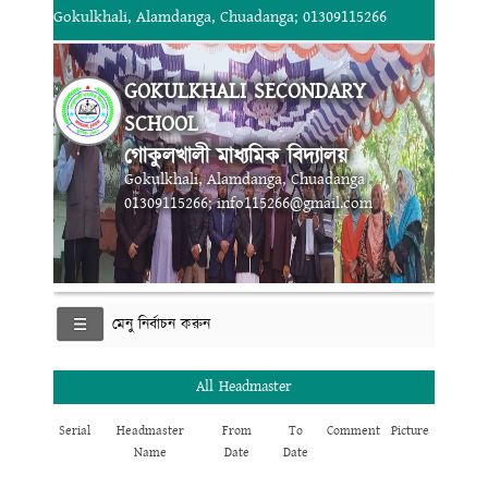
Gokulkhali, Alamdanga, Chuadanga; 01309115266
GOKULKHALI SECONDARY
SCHOOL
গোকুলখালী মাধ্যমিক বিদ্যালয়
Gokulkhali, Alamdanga, Chuadanga
01309115266; info115266@gmail.com
মেনু নির্বাচন করুন
All Headmaster
Serial
Headmaster
From
To
Comment
Picture
Name
Date
Date