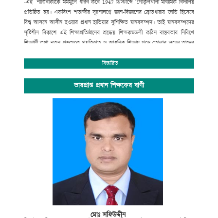
-এই নীতিবাক্যকে মর্মমূলে ধারণ করে
1947
খ্রিস্টাব্দে ‘গোকুলখালী মাধ্যমিক বিদ্যালয়
প্রতিষ্ঠিত হয়। একবিংশ শতাব্দীর সূচনালগ্নে জ্ঞান-বিজ্ঞানের স্রোতধারায় জাতি হিসেবে
বিশ্ব আসনে আসীন হওয়ার প্রধান হাতিয়ার সুশিক্ষিত মানবসম্পদ। তাই মানবসম্পদের
সৃষ্টিশীল বিকাশে এই শিক্ষাপ্রতিষ্ঠানের শ্রদ্ধেয় শিক্ষকমন্ডলী কঠিন বাস্তবতার নিরিখে
শিক্ষার্থী তথা নতুন প্রজন্মকে প্রযুক্তিগত ও আধুনিক শিক্ষায় গড়ে তোলার লক্ষ্যে তাদের
সেবার ব্রত নিয়ে প্রতিনিয়ত নিরলস পরিশ্রম করে যাচ্ছেন ।
অপ্রতিরোধ্য অগ্রযাত্রায় এগিয়ে যাচ্ছে বাংলাদেশের শিক্ষা ব্যবস্থা। বিদ্যালয়ে গতানুগতিক
বিস্তারিত
পাঠদানের পাশাপাশি জীবনমুখী শিক্ষা ও সহশিক্ষা কার্যক্রমে অংশগ্রহনের জন্য
শিক্ষার্থীদের উৎসাহ প্রদানেও উক্ত শিক্ষাপ্রতিষ্ঠান বদ্ধপরিকর।
ভারপ্রাপ্ত প্রধান শিক্ষকের বাণী
সাংস্কৃতিক বিকাশ, প্রগতিশীল চিন্তা, শৃঙ্খলা, নিরাপত্তা ও নিরবচ্ছিন্ন শান্তির মূল্যবোধকে
ধারণ করে আমাদের এই স্বাপ্নিক যাত্রায় সকল শিক্ষক, শিক্ষার্থী, অভিভাবক ও
গুণিজনসহ সংশ্লিষ্ট সকলের ঐকান্তিক সহযোগিতা প্রত্যাশা করছি। এই শিক্ষা প্রতিষ্ঠানের
সর্বাঙ্গীন উন্নতি ও ভবিষ্যৎ পরিকল্পনা রুপায়নে গঠনমূলক সমালোচনাসহ আপনাদের
মূল্যবান পরামর্শ ও সহযোগিতা আমাদের কাম্য।
উপজেলা নির্বাহী কর্মকর্তা
আলমডাঙ্গা, চুয়াডাঙ্গা ও
সভাপতি
গোকুলখালী মাধ্যমিক বিদ্যালয়
আলমডাঙ্গা, চুয়াডাঙ্গা।
মোঃ সফিউদ্দীন