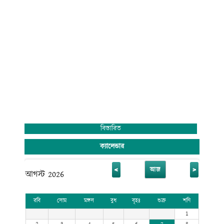
বিস্তারিত
ক্যালেন্ডার
<
>
আজ
আগস্ট 2026
রবি
সোম
মঙ্গল
বুধ
বৃহঃ
শুক্র
শনি
1