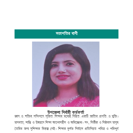
সভাপতির বাণী
উপজেলা নির্বাহী কর্মকর্তা
জ্ঞান ও শক্তির সম্মিলনে সৃজিত শিক্ষার মধ্যেই নিহিত একটি জাতির প্রগতি ও মুক্তি।
মানবতা, শান্তি ও উন্নয়নে শিক্ষা আপোসহীন ও অবিচ্ছেদ্য। সৎ, নির্ভীক ও নিষ্ঠাবান মানুষ
তৈরির জন্য সুশিক্ষার বিকল্প নেই। শিক্ষার দুর্লভ নির্যাসে প্রতিনিয়ত পবিত্র ও পরিপূর্ণ