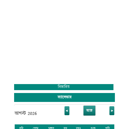
বিস্তারিত
ক্যালেন্ডার
<
>
আজ
আগস্ট 2026
রবি
সোম
মঙ্গল
বুধ
বৃহঃ
শুক্র
শনি