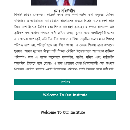
মোঃ সফিউদ্দীন
শিক্ষাই
জাতির
মেরুদন্ড।
কাজেই
সবার
জন্য
শিক্ষা
অর্জন
করা
মানুষের
মৌলিক
অধিকার।
এ
অধিকারকে
যথাযথভাবে
বাস্তবায়নের
মাধ্যমে
বিশ্বের
অনেক
দেশ
আজ
উন্নত
দেশ
হিসেবে
উন্নতির
চরম
শিখরে
আরোহণ
করেছে।
এ
ক্ষেত্রে
বাংলাদেশ
তার
কাঙ্ক্ষিত
লক্ষ্য
অর্জনে
সাধ্যমত
চেষ্টা
চালিয়ে
যাচ্ছে।
যুগের
সাথে
সংগতিপূর্ণ
বিকাশের
জন্য
আমরা
প্রত্যেকেই
ভাবি
নিজ
নিজ
সন্তানদের
নিয়ে।
প্রকৃতির
সন্তান
মানব
শিশুকে
পরিশুদ্ধ
হতে
হয়
,
পরিপুর্ণ
হতে
হয়
স্বীয়
সাধনায়।
এ
ক্ষেত্রে
শিক্ষায়
হলো
আমাদের
মূলমন্ত্র।
আমরা
দৃঢ়ভাবে
বিশ্বাস
করি
শিক্ষার
মৌলিক
উদ্দেশ্য
হলো
আচরণের
কাঙ্ক্ষিত
পরিবর্তন।
আর
এ
লক্ষ্যে
তাদেরকে
সৃজনশীল
,
স্বাধীন
,
সক্রিয়
এবং
দায়িত্বশীল
সুনাগরিক
হিসেবে
গড়ে
তোলা।
এ
জন্য
প্রয়োজন
যোগ্য
শিক্ষকমন্ডলী
এবং
উপযুক্ত
শিক্ষাদান
পদ্ধতির
সমন্বয়ে
একটি
শিক্ষাবান্ধব
পরিবেশ।
আমি
বিনয়ের
সাথে
দাবী
করি
,
গোকুলখালী মাধ্যমিক
বিদ্যালয়ে
এসব
কিছুর
সমন্বয়
ঘটানো
সম্ভব
হয়েছে।
শিক্ষার্থীদের
মজ্জাগত
প্রতিভা
সহজে
বিকাশের
জন্য
প্রতিষ্ঠানটিতে
বিস্তারিত
রয়েছে
সাধারণ
শিক্ষার
পাশাপাশি
কম্পিউটার
শিক্ষা
,
সাংস্কৃতিক
,
আনুষ্ঠানিক
,
খেলাধুলাসহ
নানাবিধ
শিক্ষা।
মোঃ সফিউদ্দীন
Welcome To Our Institute
প্রধান শিক্ষক (ভারপ্রাপ্ত)
গোকুলখালী মাধ্যমিক বিদ্যালয়
Welcome To Our Institute
আলমডাঙ্গা, চুয়াডাঙ্গা।