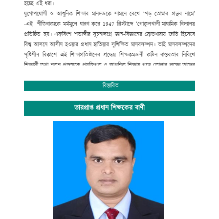
হচ্ছে এই ধরা।
যুগোপযোগী ও আধুনিক শিক্ষার মানদন্ডকে সামনে রেখে ‘পড় তোমার প্রভুর নামে’
-এই নীতিবাক্যকে মর্মমূলে ধারণ করে
1947
খ্রিস্টাব্দে ‘গোকুলখালী মাধ্যমিক বিদ্যালয়
প্রতিষ্ঠিত হয়। একবিংশ শতাব্দীর সূচনালগ্নে জ্ঞান-বিজ্ঞানের স্রোতধারায় জাতি হিসেবে
বিশ্ব আসনে আসীন হওয়ার প্রধান হাতিয়ার সুশিক্ষিত মানবসম্পদ। তাই মানবসম্পদের
সৃষ্টিশীল বিকাশে এই শিক্ষাপ্রতিষ্ঠানের শ্রদ্ধেয় শিক্ষকমন্ডলী কঠিন বাস্তবতার নিরিখে
শিক্ষার্থী তথা নতুন প্রজন্মকে প্রযুক্তিগত ও আধুনিক শিক্ষায় গড়ে তোলার লক্ষ্যে তাদের
সেবার ব্রত নিয়ে প্রতিনিয়ত নিরলস পরিশ্রম করে যাচ্ছেন ।
অপ্রতিরোধ্য অগ্রযাত্রায় এগিয়ে যাচ্ছে বাংলাদেশের শিক্ষা ব্যবস্থা। বিদ্যালয়ে গতানুগতিক
বিস্তারিত
পাঠদানের পাশাপাশি জীবনমুখী শিক্ষা ও সহশিক্ষা কার্যক্রমে অংশগ্রহনের জন্য
শিক্ষার্থীদের উৎসাহ প্রদানেও উক্ত শিক্ষাপ্রতিষ্ঠান বদ্ধপরিকর।
ভারপ্রাপ্ত প্রধান শিক্ষকের বাণী
সাংস্কৃতিক বিকাশ, প্রগতিশীল চিন্তা, শৃঙ্খলা, নিরাপত্তা ও নিরবচ্ছিন্ন শান্তির মূল্যবোধকে
ধারণ করে আমাদের এই স্বাপ্নিক যাত্রায় সকল শিক্ষক, শিক্ষার্থী, অভিভাবক ও
গুণিজনসহ সংশ্লিষ্ট সকলের ঐকান্তিক সহযোগিতা প্রত্যাশা করছি। এই শিক্ষা প্রতিষ্ঠানের
সর্বাঙ্গীন উন্নতি ও ভবিষ্যৎ পরিকল্পনা রুপায়নে গঠনমূলক সমালোচনাসহ আপনাদের
মূল্যবান পরামর্শ ও সহযোগিতা আমাদের কাম্য।
উপজেলা নির্বাহী কর্মকর্তা
আলমডাঙ্গা, চুয়াডাঙ্গা ও
সভাপতি
গোকুলখালী মাধ্যমিক বিদ্যালয়
আলমডাঙ্গা, চুয়াডাঙ্গা।