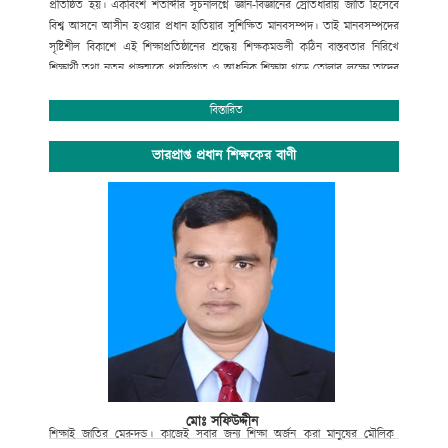
প্রতিষ্ঠিত হয়। একবিংশ শতাব্দীর সূচনালগ্নে জ্ঞান-বিজ্ঞানের স্রোতধারায় জাতি হিসেবে
বিশ্ব আসনে আসীন হওয়ার প্রধান হাতিয়ার সুশিক্ষিত মানবসম্পদ। তাই মানবসম্পদের
সৃষ্টিশীল বিকাশে এই শিক্ষাপ্রতিষ্ঠানের শ্রদ্ধেয় শিক্ষকমন্ডলী কঠিন বাস্তবতার নিরিখে
শিক্ষার্থী তথা নতুন প্রজন্মকে প্রযুক্তিগত ও আধুনিক শিক্ষায় গড়ে তোলার লক্ষ্যে তাদের
সেবার ব্রত নিয়ে প্রতিনিয়ত নিরলস পরিশ্রম করে যাচ্ছেন ।
অপ্রতিরোধ্য অগ্রযাত্রায় এগিয়ে যাচ্ছে বাংলাদেশের শিক্ষা ব্যবস্থা। বিদ্যালয়ে গতানুগতিক
বিস্তারিত
পাঠদানের পাশাপাশি জীবনমুখী শিক্ষা ও সহশিক্ষা কার্যক্রমে অংশগ্রহনের জন্য
শিক্ষার্থীদের উৎসাহ প্রদানেও উক্ত শিক্ষাপ্রতিষ্ঠান বদ্ধপরিকর।
ভারপ্রাপ্ত প্রধান শিক্ষকের বাণী
সাংস্কৃতিক বিকাশ, প্রগতিশীল চিন্তা, শৃঙ্খলা, নিরাপত্তা ও নিরবচ্ছিন্ন শান্তির মূল্যবোধকে
ধারণ করে আমাদের এই স্বাপ্নিক যাত্রায় সকল শিক্ষক, শিক্ষার্থী, অভিভাবক ও
গুণিজনসহ সংশ্লিষ্ট সকলের ঐকান্তিক সহযোগিতা প্রত্যাশা করছি। এই শিক্ষা প্রতিষ্ঠানের
সর্বাঙ্গীন উন্নতি ও ভবিষ্যৎ পরিকল্পনা রুপায়নে গঠনমূলক সমালোচনাসহ আপনাদের
মূল্যবান পরামর্শ ও সহযোগিতা আমাদের কাম্য।
উপজেলা নির্বাহী কর্মকর্তা
আলমডাঙ্গা, চুয়াডাঙ্গা ও
সভাপতি
গোকুলখালী মাধ্যমিক বিদ্যালয়
আলমডাঙ্গা, চুয়াডাঙ্গা।
মোঃ সফিউদ্দীন
শিক্ষাই
জাতির
মেরুদন্ড।
কাজেই
সবার
জন্য
শিক্ষা
অর্জন
করা
মানুষের
মৌলিক