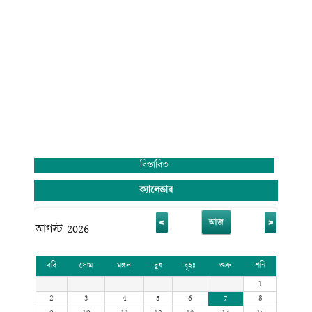
বিস্তারিত
ক্যালেন্ডার
<
>
আজ
আগস্ট 2026
রবি
সোম
মঙ্গল
বুধ
বৃহঃ
শুক্র
শনি
1
2
3
4
5
6
7
8