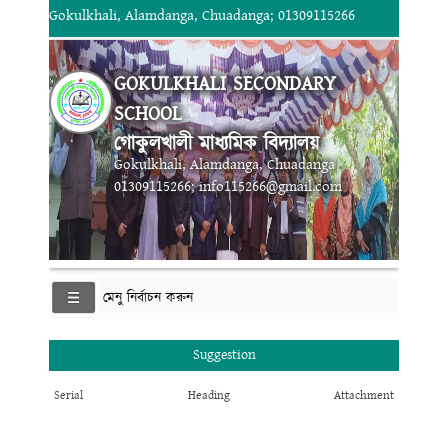
Gokulkhali, Alamdanga, Chuadanga; 01309115266
GOKULKHALI SECONDARY
SCHOOL
গোকুলখালী মাধ্যমিক বিদ্যালয়
Gokulkhali, Alamdanga, Chuadanga
01309115266; info115266@gmail.com
মেনু নির্বাচন করুন
Suggestion
Serial
Heading
Attachment