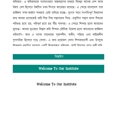
অধিকার।
এ
অধিকারকে
যথাযথভাবে
বাস্তবায়নের
মাধ্যমে
বিশ্বের
অনেক
দেশ
আজ
উন্নত
দেশ
হিসেবে
উন্নতির
চরম
শিখরে
আরোহণ
করেছে।
এ
ক্ষেত্রে
বাংলাদেশ
তার
কাঙ্ক্ষিত
লক্ষ্য
অর্জনে
সাধ্যমত
চেষ্টা
চালিয়ে
যাচ্ছে।
যুগের
সাথে
সংগতিপূর্ণ
বিকাশের
জন্য
আমরা
প্রত্যেকেই
ভাবি
নিজ
নিজ
সন্তানদের
নিয়ে।
প্রকৃতির
সন্তান
মানব
শিশুকে
পরিশুদ্ধ
হতে
হয়
,
পরিপুর্ণ
হতে
হয়
স্বীয়
সাধনায়।
এ
ক্ষেত্রে
শিক্ষায়
হলো
আমাদের
মূলমন্ত্র।
আমরা
দৃঢ়ভাবে
বিশ্বাস
করি
শিক্ষার
মৌলিক
উদ্দেশ্য
হলো
আচরণের
কাঙ্ক্ষিত
পরিবর্তন।
আর
এ
লক্ষ্যে
তাদেরকে
সৃজনশীল
,
স্বাধীন
,
সক্রিয়
এবং
দায়িত্বশীল
সুনাগরিক
হিসেবে
গড়ে
তোলা।
এ
জন্য
প্রয়োজন
যোগ্য
শিক্ষকমন্ডলী
এবং
উপযুক্ত
শিক্ষাদান
পদ্ধতির
সমন্বয়ে
একটি
শিক্ষাবান্ধব
পরিবেশ।
আমি
বিনয়ের
সাথে
দাবী
করি
,
গোকুলখালী মাধ্যমিক
বিদ্যালয়ে
এসব
কিছুর
সমন্বয়
ঘটানো
সম্ভব
হয়েছে।
শিক্ষার্থীদের
মজ্জাগত
প্রতিভা
সহজে
বিকাশের
জন্য
প্রতিষ্ঠানটিতে
বিস্তারিত
রয়েছে
সাধারণ
শিক্ষার
পাশাপাশি
কম্পিউটার
শিক্ষা
,
সাংস্কৃতিক
,
আনুষ্ঠানিক
,
খেলাধুলাসহ
নানাবিধ
শিক্ষা।
মোঃ সফিউদ্দীন
Welcome To Our Institute
প্রধান শিক্ষক (ভারপ্রাপ্ত)
গোকুলখালী মাধ্যমিক বিদ্যালয়
Welcome To Our Institute
আলমডাঙ্গা, চুয়াডাঙ্গা।