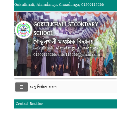
Gokulkhali, Alamdanga, Chuadanga; 01309115266
GOKULKHALI SECONDARY
SCHOOL
গোকুলখালী মাধ্যমিক বিদ্যালয়
Gokulkhali, Alamdanga, Chuadanga
01309115266; info115266@gmail.com
মেনু নির্বাচন করুন
Central Routine