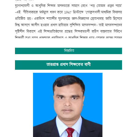
যুগোপযোগী ও আধুনিক শিক্ষার মানদন্ডকে সামনে রেখে ‘পড় তোমার প্রভুর নামে’
-এই নীতিবাক্যকে মর্মমূলে ধারণ করে
1947
খ্রিস্টাব্দে ‘গোকুলখালী মাধ্যমিক বিদ্যালয়
প্রতিষ্ঠিত হয়। একবিংশ শতাব্দীর সূচনালগ্নে জ্ঞান-বিজ্ঞানের স্রোতধারায় জাতি হিসেবে
বিশ্ব আসনে আসীন হওয়ার প্রধান হাতিয়ার সুশিক্ষিত মানবসম্পদ। তাই মানবসম্পদের
সৃষ্টিশীল বিকাশে এই শিক্ষাপ্রতিষ্ঠানের শ্রদ্ধেয় শিক্ষকমন্ডলী কঠিন বাস্তবতার নিরিখে
শিক্ষার্থী তথা নতুন প্রজন্মকে প্রযুক্তিগত ও আধুনিক শিক্ষায় গড়ে তোলার লক্ষ্যে তাদের
সেবার ব্রত নিয়ে প্রতিনিয়ত নিরলস পরিশ্রম করে যাচ্ছেন ।
অপ্রতিরোধ্য অগ্রযাত্রায় এগিয়ে যাচ্ছে বাংলাদেশের শিক্ষা ব্যবস্থা। বিদ্যালয়ে গতানুগতিক
বিস্তারিত
পাঠদানের পাশাপাশি জীবনমুখী শিক্ষা ও সহশিক্ষা কার্যক্রমে অংশগ্রহনের জন্য
শিক্ষার্থীদের উৎসাহ প্রদানেও উক্ত শিক্ষাপ্রতিষ্ঠান বদ্ধপরিকর।
ভারপ্রাপ্ত প্রধান শিক্ষকের বাণী
সাংস্কৃতিক বিকাশ, প্রগতিশীল চিন্তা, শৃঙ্খলা, নিরাপত্তা ও নিরবচ্ছিন্ন শান্তির মূল্যবোধকে
ধারণ করে আমাদের এই স্বাপ্নিক যাত্রায় সকল শিক্ষক, শিক্ষার্থী, অভিভাবক ও
গুণিজনসহ সংশ্লিষ্ট সকলের ঐকান্তিক সহযোগিতা প্রত্যাশা করছি। এই শিক্ষা প্রতিষ্ঠানের
সর্বাঙ্গীন উন্নতি ও ভবিষ্যৎ পরিকল্পনা রুপায়নে গঠনমূলক সমালোচনাসহ আপনাদের
মূল্যবান পরামর্শ ও সহযোগিতা আমাদের কাম্য।
উপজেলা নির্বাহী কর্মকর্তা
আলমডাঙ্গা, চুয়াডাঙ্গা ও
সভাপতি
গোকুলখালী মাধ্যমিক বিদ্যালয়
আলমডাঙ্গা, চুয়াডাঙ্গা।