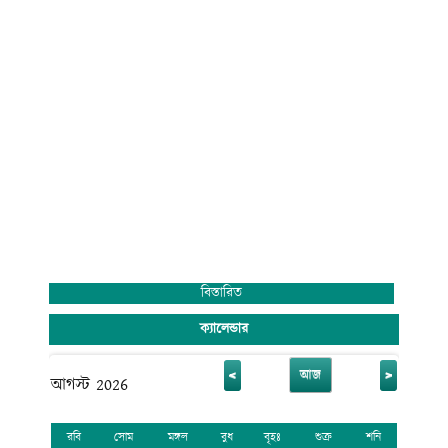
বিস্তারিত
ক্যালেন্ডার
<
>
আজ
আগস্ট 2026
রবি
সোম
মঙ্গল
বুধ
বৃহঃ
শুক্র
শনি