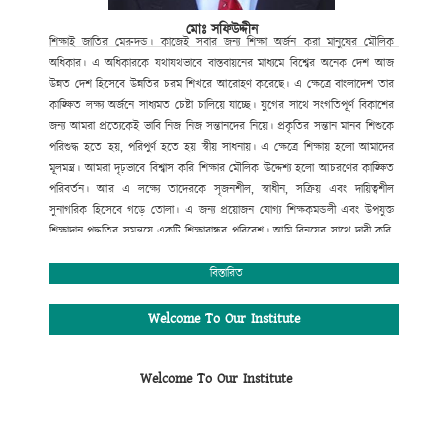
মোঃ সফিউদ্দীন
শিক্ষাই
জাতির
মেরুদন্ড।
কাজেই
সবার
জন্য
শিক্ষা
অর্জন
করা
মানুষের
মৌলিক
অধিকার।
এ
অধিকারকে
যথাযথভাবে
বাস্তবায়নের
মাধ্যমে
বিশ্বের
অনেক
দেশ
আজ
উন্নত
দেশ
হিসেবে
উন্নতির
চরম
শিখরে
আরোহণ
করেছে।
এ
ক্ষেত্রে
বাংলাদেশ
তার
কাঙ্ক্ষিত
লক্ষ্য
অর্জনে
সাধ্যমত
চেষ্টা
চালিয়ে
যাচ্ছে।
যুগের
সাথে
সংগতিপূর্ণ
বিকাশের
জন্য
আমরা
প্রত্যেকেই
ভাবি
নিজ
নিজ
সন্তানদের
নিয়ে।
প্রকৃতির
সন্তান
মানব
শিশুকে
পরিশুদ্ধ
হতে
হয়
,
পরিপুর্ণ
হতে
হয়
স্বীয়
সাধনায়।
এ
ক্ষেত্রে
শিক্ষায়
হলো
আমাদের
মূলমন্ত্র।
আমরা
দৃঢ়ভাবে
বিশ্বাস
করি
শিক্ষার
মৌলিক
উদ্দেশ্য
হলো
আচরণের
কাঙ্ক্ষিত
পরিবর্তন।
আর
এ
লক্ষ্যে
তাদেরকে
সৃজনশীল
,
স্বাধীন
,
সক্রিয়
এবং
দায়িত্বশীল
সুনাগরিক
হিসেবে
গড়ে
তোলা।
এ
জন্য
প্রয়োজন
যোগ্য
শিক্ষকমন্ডলী
এবং
উপযুক্ত
শিক্ষাদান
পদ্ধতির
সমন্বয়ে
একটি
শিক্ষাবান্ধব
পরিবেশ।
আমি
বিনয়ের
সাথে
দাবী
করি
,
গোকুলখালী মাধ্যমিক
বিদ্যালয়ে
এসব
কিছুর
সমন্বয়
ঘটানো
সম্ভব
হয়েছে।
শিক্ষার্থীদের
মজ্জাগত
প্রতিভা
সহজে
বিকাশের
জন্য
প্রতিষ্ঠানটিতে
বিস্তারিত
রয়েছে
সাধারণ
শিক্ষার
পাশাপাশি
কম্পিউটার
শিক্ষা
,
সাংস্কৃতিক
,
আনুষ্ঠানিক
,
খেলাধুলাসহ
নানাবিধ
শিক্ষা।
মোঃ সফিউদ্দীন
Welcome To Our Institute
প্রধান শিক্ষক (ভারপ্রাপ্ত)
গোকুলখালী মাধ্যমিক বিদ্যালয়
Welcome To Our Institute
আলমডাঙ্গা, চুয়াডাঙ্গা।