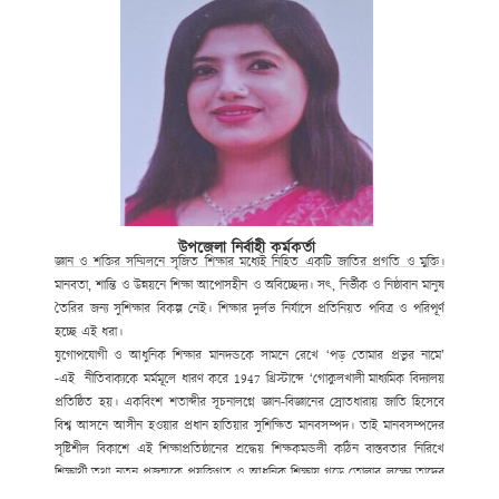
উপজেলা নির্বাহী কর্মকর্তা
জ্ঞান ও শক্তির সম্মিলনে সৃজিত শিক্ষার মধ্যেই নিহিত একটি জাতির প্রগতি ও মুক্তি।
মানবতা, শান্তি ও উন্নয়নে শিক্ষা আপোসহীন ও অবিচ্ছেদ্য। সৎ, নির্ভীক ও নিষ্ঠাবান মানুষ
তৈরির জন্য সুশিক্ষার বিকল্প নেই। শিক্ষার দুর্লভ নির্যাসে প্রতিনিয়ত পবিত্র ও পরিপূর্ণ
হচ্ছে এই ধরা।
যুগোপযোগী ও আধুনিক শিক্ষার মানদন্ডকে সামনে রেখে ‘পড় তোমার প্রভুর নামে’
-এই নীতিবাক্যকে মর্মমূলে ধারণ করে
1947
খ্রিস্টাব্দে ‘গোকুলখালী মাধ্যমিক বিদ্যালয়
প্রতিষ্ঠিত হয়। একবিংশ শতাব্দীর সূচনালগ্নে জ্ঞান-বিজ্ঞানের স্রোতধারায় জাতি হিসেবে
বিশ্ব আসনে আসীন হওয়ার প্রধান হাতিয়ার সুশিক্ষিত মানবসম্পদ। তাই মানবসম্পদের
সৃষ্টিশীল বিকাশে এই শিক্ষাপ্রতিষ্ঠানের শ্রদ্ধেয় শিক্ষকমন্ডলী কঠিন বাস্তবতার নিরিখে
শিক্ষার্থী তথা নতুন প্রজন্মকে প্রযুক্তিগত ও আধুনিক শিক্ষায় গড়ে তোলার লক্ষ্যে তাদের
সেবার ব্রত নিয়ে প্রতিনিয়ত নিরলস পরিশ্রম করে যাচ্ছেন ।