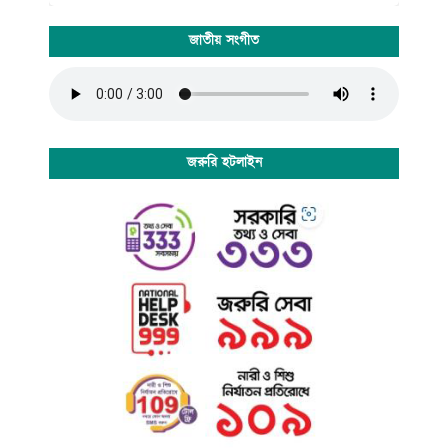
জাতীয় সংগীত
জরুরি হটলাইন