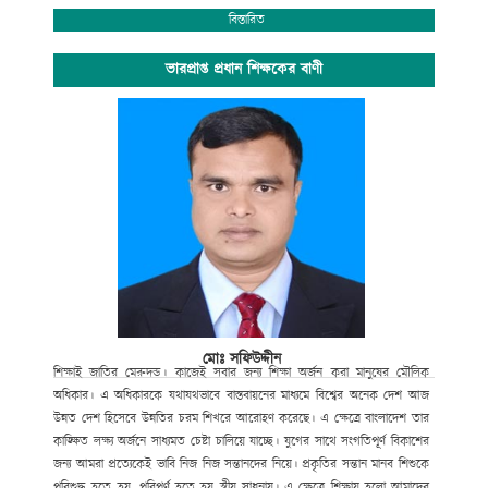
অপ্রতিরোধ্য অগ্রযাত্রায় এগিয়ে যাচ্ছে বাংলাদেশের শিক্ষা ব্যবস্থা। বিদ্যালয়ে গতানুগতিক
বিস্তারিত
পাঠদানের পাশাপাশি জীবনমুখী শিক্ষা ও সহশিক্ষা কার্যক্রমে অংশগ্রহনের জন্য
শিক্ষার্থীদের উৎসাহ প্রদানেও উক্ত শিক্ষাপ্রতিষ্ঠান বদ্ধপরিকর।
ভারপ্রাপ্ত প্রধান শিক্ষকের বাণী
সাংস্কৃতিক বিকাশ, প্রগতিশীল চিন্তা, শৃঙ্খলা, নিরাপত্তা ও নিরবচ্ছিন্ন শান্তির মূল্যবোধকে
ধারণ করে আমাদের এই স্বাপ্নিক যাত্রায় সকল শিক্ষক, শিক্ষার্থী, অভিভাবক ও
গুণিজনসহ সংশ্লিষ্ট সকলের ঐকান্তিক সহযোগিতা প্রত্যাশা করছি। এই শিক্ষা প্রতিষ্ঠানের
সর্বাঙ্গীন উন্নতি ও ভবিষ্যৎ পরিকল্পনা রুপায়নে গঠনমূলক সমালোচনাসহ আপনাদের
মূল্যবান পরামর্শ ও সহযোগিতা আমাদের কাম্য।
উপজেলা নির্বাহী কর্মকর্তা
আলমডাঙ্গা, চুয়াডাঙ্গা ও
সভাপতি
গোকুলখালী মাধ্যমিক বিদ্যালয়
আলমডাঙ্গা, চুয়াডাঙ্গা।
মোঃ সফিউদ্দীন
শিক্ষাই
জাতির
মেরুদন্ড।
কাজেই
সবার
জন্য
শিক্ষা
অর্জন
করা
মানুষের
মৌলিক
অধিকার।
এ
অধিকারকে
যথাযথভাবে
বাস্তবায়নের
মাধ্যমে
বিশ্বের
অনেক
দেশ
আজ
উন্নত
দেশ
হিসেবে
উন্নতির
চরম
শিখরে
আরোহণ
করেছে।
এ
ক্ষেত্রে
বাংলাদেশ
তার
কাঙ্ক্ষিত
লক্ষ্য
অর্জনে
সাধ্যমত
চেষ্টা
চালিয়ে
যাচ্ছে।
যুগের
সাথে
সংগতিপূর্ণ
বিকাশের
জন্য
আমরা
প্রত্যেকেই
ভাবি
নিজ
নিজ
সন্তানদের
নিয়ে।
প্রকৃতির
সন্তান
মানব
শিশুকে
পরিশুদ্ধ
হতে
হয়
,
পরিপুর্ণ
হতে
হয়
স্বীয়
সাধনায়।
এ
ক্ষেত্রে
শিক্ষায়
হলো
আমাদের