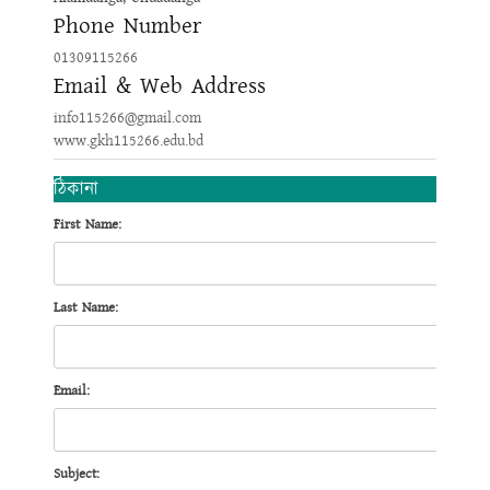
Phone Number
01309115266
Email & Web Address
info115266@gmail.com
www.gkh115266.edu.bd
ঠিকানা
First Name:
Last Name:
Email:
Subject: