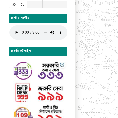
30
31
জাতীয় সংগীত
জরুরি হটলাইন