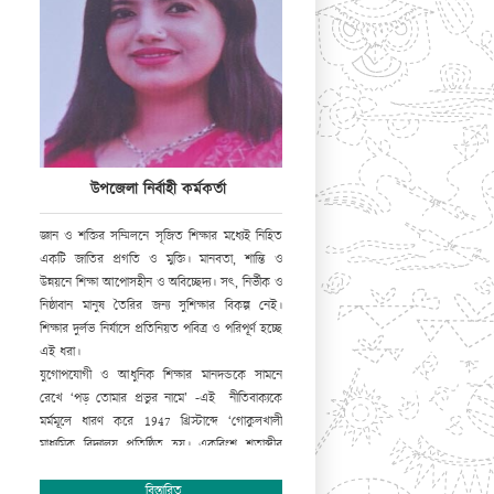
উপজেলা নির্বাহী কর্মকর্তা
জ্ঞান ও শক্তির সম্মিলনে সৃজিত শিক্ষার মধ্যেই নিহিত
একটি জাতির প্রগতি ও মুক্তি। মানবতা, শান্তি ও
উন্নয়নে শিক্ষা আপোসহীন ও অবিচ্ছেদ্য। সৎ, নির্ভীক ও
নিষ্ঠাবান মানুষ তৈরির জন্য সুশিক্ষার বিকল্প নেই।
শিক্ষার দুর্লভ নির্যাসে প্রতিনিয়ত পবিত্র ও পরিপূর্ণ হচ্ছে
এই ধরা।
যুগোপযোগী ও আধুনিক শিক্ষার মানদন্ডকে সামনে
রেখে ‘পড় তোমার প্রভুর নামে’ -এই নীতিবাক্যকে
মর্মমূলে ধারণ করে
1947
খ্রিস্টাব্দে ‘গোকুলখালী
মাধ্যমিক বিদ্যালয় প্রতিষ্ঠিত হয়। একবিংশ শতাব্দীর
সূচনালগ্নে জ্ঞান-বিজ্ঞানের স্রোতধারায় জাতি হিসেবে
বিশ্ব আসনে আসীন হওয়ার প্রধান হাতিয়ার সুশিক্ষিত
বিস্তারিত