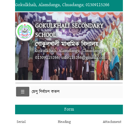
Gokulkhali, Alamdanga, Chuadanga; 01309115266
GOKULKHALI SECONDARY
SCHOOL
গোকুলখালী মাধ্যমিক বিদ্যালয়
Gokulkhali, Alamdanga, Chuadanga
01309115266; info115266@gmail.com
মেনু নির্বাচন করুন
Form
Serial
Heading
Attachment