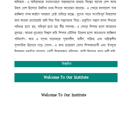
অধিকার।
এ
অধিকারকে
যথাযথভাবে
বাস্তবায়নের
মাধ্যমে
বিশ্বের
অনেক
দেশ
আজ
উন্নত
দেশ
হিসেবে
উন্নতির
চরম
শিখরে
আরোহণ
করেছে।
এ
ক্ষেত্রে
বাংলাদেশ
তার
কাঙ্ক্ষিত
লক্ষ্য
অর্জনে
সাধ্যমত
চেষ্টা
চালিয়ে
যাচ্ছে।
যুগের
সাথে
সংগতিপূর্ণ
বিকাশের
জন্য
আমরা
প্রত্যেকেই
ভাবি
নিজ
নিজ
সন্তানদের
নিয়ে।
প্রকৃতির
সন্তান
মানব
শিশুকে
পরিশুদ্ধ
হতে
হয়
,
পরিপুর্ণ
হতে
হয়
স্বীয়
সাধনায়।
এ
ক্ষেত্রে
শিক্ষায়
হলো
আমাদের
মূলমন্ত্র।
আমরা
দৃঢ়ভাবে
বিশ্বাস
করি
শিক্ষার
মৌলিক
উদ্দেশ্য
হলো
আচরণের
কাঙ্ক্ষিত
পরিবর্তন।
আর
এ
লক্ষ্যে
তাদেরকে
সৃজনশীল
,
স্বাধীন
,
সক্রিয়
এবং
দায়িত্বশীল
সুনাগরিক
হিসেবে
গড়ে
তোলা।
এ
জন্য
প্রয়োজন
যোগ্য
শিক্ষকমন্ডলী
এবং
উপযুক্ত
শিক্ষাদান
পদ্ধতির
সমন্বয়ে
একটি
শিক্ষাবান্ধব
পরিবেশ।
আমি
বিনয়ের
সাথে
দাবী
করি
,
গোকুলখালী মাধ্যমিক
বিদ্যালয়ে
এসব
কিছুর
সমন্বয়
ঘটানো
সম্ভব
হয়েছে।
শিক্ষার্থীদের
মজ্জাগত
প্রতিভা
সহজে
বিকাশের
জন্য
প্রতিষ্ঠানটিতে
বিস্তারিত
রয়েছে
সাধারণ
শিক্ষার
পাশাপাশি
কম্পিউটার
শিক্ষা
,
সাংস্কৃতিক
,
আনুষ্ঠানিক
,
খেলাধুলাসহ
নানাবিধ
শিক্ষা।
মোঃ সফিউদ্দীন
Welcome To Our Institute
প্রধান শিক্ষক (ভারপ্রাপ্ত)
গোকুলখালী মাধ্যমিক বিদ্যালয়
Welcome To Our Institute
আলমডাঙ্গা, চুয়াডাঙ্গা।