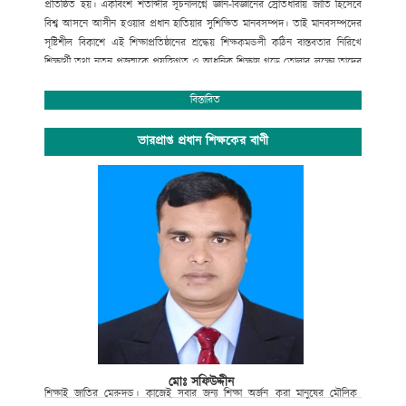
প্রতিষ্ঠিত হয়। একবিংশ শতাব্দীর সূচনালগ্নে জ্ঞান-বিজ্ঞানের স্রোতধারায় জাতি হিসেবে
বিশ্ব আসনে আসীন হওয়ার প্রধান হাতিয়ার সুশিক্ষিত মানবসম্পদ। তাই মানবসম্পদের
সৃষ্টিশীল বিকাশে এই শিক্ষাপ্রতিষ্ঠানের শ্রদ্ধেয় শিক্ষকমন্ডলী কঠিন বাস্তবতার নিরিখে
শিক্ষার্থী তথা নতুন প্রজন্মকে প্রযুক্তিগত ও আধুনিক শিক্ষায় গড়ে তোলার লক্ষ্যে তাদের
সেবার ব্রত নিয়ে প্রতিনিয়ত নিরলস পরিশ্রম করে যাচ্ছেন ।
অপ্রতিরোধ্য অগ্রযাত্রায় এগিয়ে যাচ্ছে বাংলাদেশের শিক্ষা ব্যবস্থা। বিদ্যালয়ে গতানুগতিক
বিস্তারিত
পাঠদানের পাশাপাশি জীবনমুখী শিক্ষা ও সহশিক্ষা কার্যক্রমে অংশগ্রহনের জন্য
শিক্ষার্থীদের উৎসাহ প্রদানেও উক্ত শিক্ষাপ্রতিষ্ঠান বদ্ধপরিকর।
ভারপ্রাপ্ত প্রধান শিক্ষকের বাণী
সাংস্কৃতিক বিকাশ, প্রগতিশীল চিন্তা, শৃঙ্খলা, নিরাপত্তা ও নিরবচ্ছিন্ন শান্তির মূল্যবোধকে
ধারণ করে আমাদের এই স্বাপ্নিক যাত্রায় সকল শিক্ষক, শিক্ষার্থী, অভিভাবক ও
গুণিজনসহ সংশ্লিষ্ট সকলের ঐকান্তিক সহযোগিতা প্রত্যাশা করছি। এই শিক্ষা প্রতিষ্ঠানের
সর্বাঙ্গীন উন্নতি ও ভবিষ্যৎ পরিকল্পনা রুপায়নে গঠনমূলক সমালোচনাসহ আপনাদের
মূল্যবান পরামর্শ ও সহযোগিতা আমাদের কাম্য।
উপজেলা নির্বাহী কর্মকর্তা
আলমডাঙ্গা, চুয়াডাঙ্গা ও
সভাপতি
গোকুলখালী মাধ্যমিক বিদ্যালয়
আলমডাঙ্গা, চুয়াডাঙ্গা।
মোঃ সফিউদ্দীন
শিক্ষাই
জাতির
মেরুদন্ড।
কাজেই
সবার
জন্য
শিক্ষা
অর্জন
করা
মানুষের
মৌলিক