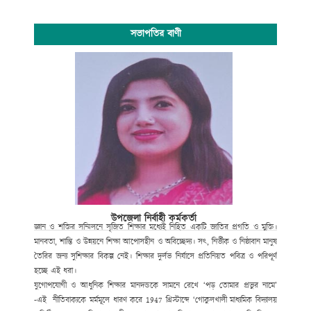
সভাপতির বাণী
উপজেলা নির্বাহী কর্মকর্তা
জ্ঞান ও শক্তির সম্মিলনে সৃজিত শিক্ষার মধ্যেই নিহিত একটি জাতির প্রগতি ও মুক্তি।
মানবতা, শান্তি ও উন্নয়নে শিক্ষা আপোসহীন ও অবিচ্ছেদ্য। সৎ, নির্ভীক ও নিষ্ঠাবান মানুষ
তৈরির জন্য সুশিক্ষার বিকল্প নেই। শিক্ষার দুর্লভ নির্যাসে প্রতিনিয়ত পবিত্র ও পরিপূর্ণ
হচ্ছে এই ধরা।
যুগোপযোগী ও আধুনিক শিক্ষার মানদন্ডকে সামনে রেখে ‘পড় তোমার প্রভুর নামে’
-এই নীতিবাক্যকে মর্মমূলে ধারণ করে
1947
খ্রিস্টাব্দে ‘গোকুলখালী মাধ্যমিক বিদ্যালয়