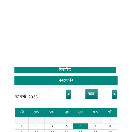
বিস্তারিত
ক্যালেন্ডার
<
>
আজ
আগস্ট 2026
রবি
সোম
মঙ্গল
বুধ
বৃহঃ
শুক্র
শনি
1
2
3
4
5
6
7
8